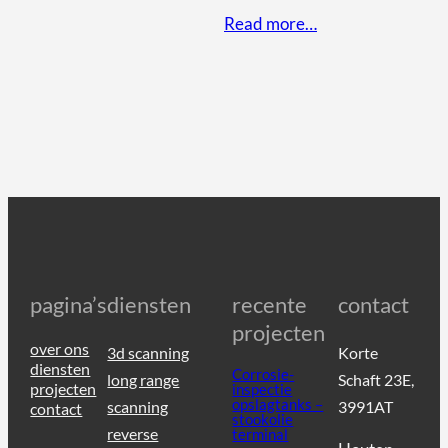
Read more…
pagina’s
diensten
recente
contact
projecten
over ons
3d scanning
Korte
diensten
Corrosie-
long range
Schaft 23E,
projecten
inspectie
opslagtanks –
scanning
3991AT
contact
stookolie
reverse
terminal