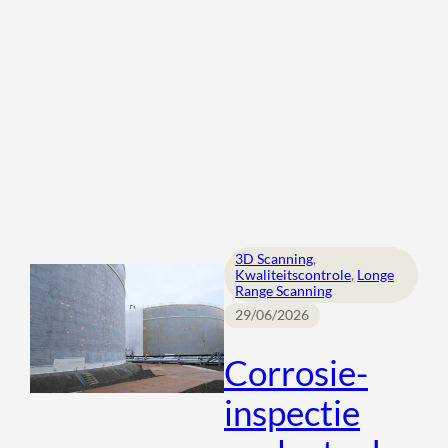
3D Scanning
, 
Kwaliteitscontrole
, 
Longe
Range Scanning
29/06/2026
Corrosie-
inspectie