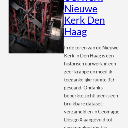
Nieuwe
Kerk Den
Haag
In de toren van de Nieuwe
Kerk in Den Haag is een
historisch uurwerk in een
zeer krappe en moeilijk
toegankelijke ruimte 3D-
gescand. Ondanks
beperkte zichtlijnen is een
bruikbare dataset
verzameld en in Geomagic
Design X aangevuld tot
een compleet digitaal