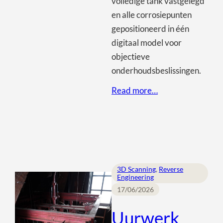
volledige tank vastgelegd
en alle corrosiepunten
gepositioneerd in één
digitaal model voor
objectieve
onderhoudsbeslissingen.
Read more…
3D Scanning
, 
Reverse
Engineering
17/06/2026
Uurwerk