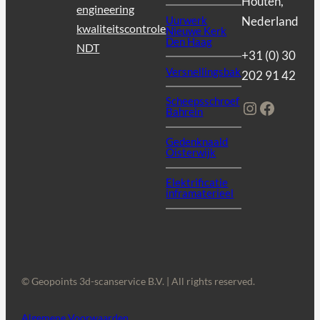
Houten,
engineering
Uurwerk
Nederland
kwaliteitscontrole
Nieuwe Kerk
Den Haag
NDT
+31 (0) 30
Versnellingsbak
202 91 42
Scheepsschroef
Instagram
Facebo
Bahrein
Gedenknaald
Oisterwijk
Elektrificatie
inframaterieel
© Geopoints 3d-scanservice B.V. | All rights reserved.
Algemene Voorwaarden